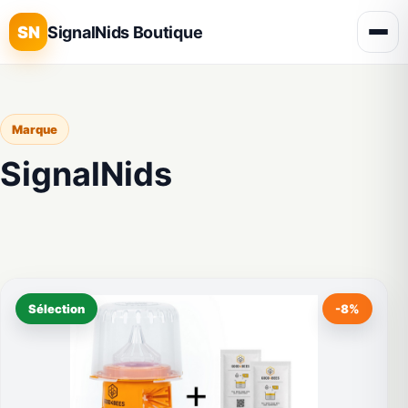
SN
SignalNids Boutique
Marque
SignalNids
Sélection
-8%